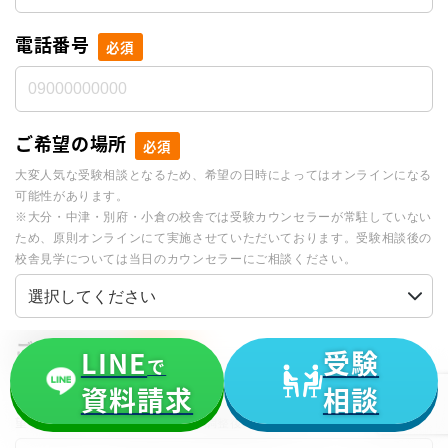
電話番号
必須
ご希望の場所
必須
大変人気な受験相談となるため、希望の日時によってはオンラインになる
可能性があります。
※大分・中津・別府・小倉の校舎では受験カウンセラーが常駐していない
ため、原則オンラインにて実施させていただいております。受験相談後の
校舎見学については当日のカウンセラーにご相談ください。
ご希望の日程
必須
LINE
受験
で
受験相談は保護者様と生徒様とAOIの進路アドバイザーの3名で行いま
資料請求
相談
す。ご家族で日程を調整の上、複数の日程をご記入ください。こちらで希
望をお伺いの上、日程は担当者と調整後確定します。