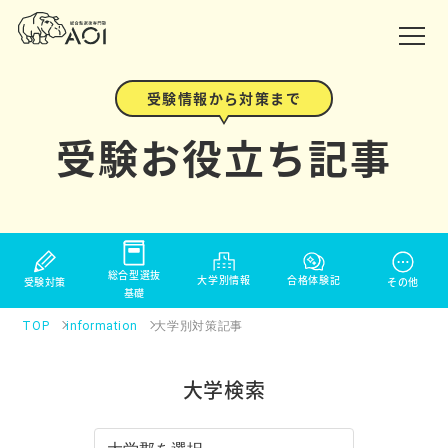
受験情報から対策まで
受験お役立ち記事
総合型選抜
大学別情報
合格体験記
その他
受験対策
基礎
TOP
information
大学別対策記事
大学検索