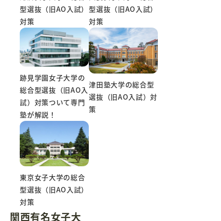
型選抜（旧AO入試）
型選抜（旧AO入試）
対策
対策
跡見学園女子大学の
津田塾大学の総合型
総合型選抜（旧AO入
選抜（旧AO入試）対
試）対策ついて専門
策
塾が解説！
東京女子大学の総合
型選抜（旧AO入試）
対策
関西有名女子大