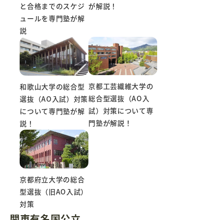
と合格までのスケジ
が解説！
ュールを専門塾が解
説
京都工芸繊維大学の
和歌山大学の総合型
総合型選抜（AO入
選抜（AO入試）対策
試）対策について専
について専門塾が解
門塾が解説！
説！
京都府立大学の総合
型選抜（旧AO入試）
対策
関東有名国公立