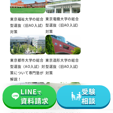
東京電機大学の総合
東京福祉大学の総合
型選抜（旧AO入試）
型選抜（旧AO入試）
対策
対策
東京造形大学の総合
東京都市大学の総合
型選抜（旧AO入試）
型選抜（AO入試）対
対策
策について専門塾が
解説！
LINE
受験
で
資料請求
相談
高千穂大学の総合型
流通経済大学の総合