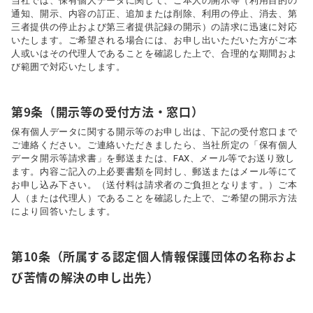
当社では、保有個人データに関して、ご本人の開示等（利用目的の
通知、開示、内容の訂正、追加または削除、利用の停止、消去、第
三者提供の停止および第三者提供記録の開示）の請求に迅速に対応
いたします。ご希望される場合には、お申し出いただいた方がご本
人或いはその代理人であることを確認した上で、合理的な期間およ
び範囲で対応いたします。
第9条（開示等の受付方法・窓口）
保有個人データに関する開示等のお申し出は、下記の受付窓口まで
ご連絡ください。ご連絡いただきましたら、当社所定の「保有個人
データ開示等請求書」を郵送または、FAX、メール等でお送り致し
ます。内容ご記入の上必要書類を同封し、郵送またはメール等にて
お申し込み下さい。（送付料は請求者のご負担となります。）ご本
人（または代理人）であることを確認した上で、ご希望の開示方法
により回答いたします。
第10条（所属する認定個人情報保護団体の名称およ
び苦情の解決の申し出先）