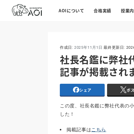
AOIについて
合格実績
授業内
作成日:
2025年11月1日
最終更新日:
20
社長名鑑に弊社
記事が掲載され
シェア
ポ
この度、社長名鑑に弊社代表の
した！
掲載記事は
こちら