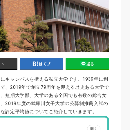
スト
はてブ
送る
にキャンパスを構える私立大学です。1939年に創
で、2019年で創立79周年を迎える歴史ある大学で
校、短期大学部、大学のある全国でも有数の総合女
、2019年度の武庫川女子大学の公募制推薦入試の
要な評定平均値についてご紹介していきます。
開く