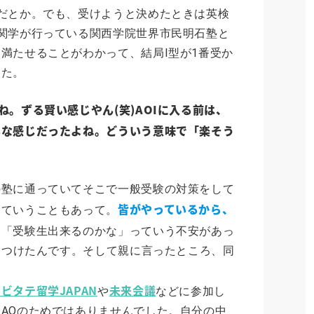
だとか。でも、受けようと決めたときは英検
関学が行っている関西学院世界市民明石塾と
満たせることがわかって、結局Ⅰ型が1番受か
した。
。ずる賢い感じやん(笑)AOIに入る前は、
いな感じだったよね。どういう意味で「楽そう
の塾に通っていてそこで一般受験の対策をして
皆がやっているから、
っていうこともあって。
、「受験生出来るのかな」っていう不安があっ
を見つけたんです。そして親に言ったところ、同
ビタテ留学JAPAN
未来会議
や
などに参加し
AOのためではありませんでした。自分の中