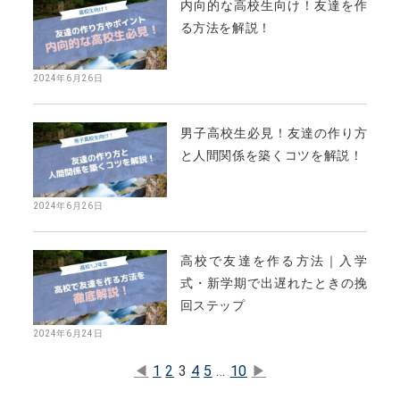
内向的な高校生向け！友達を作
る方法を解説！
2024年6月26日
男子高校生必見！友達の作り方
と人間関係を築くコツを解説！
2024年6月26日
高校で友達を作る方法｜入学
式・新学期で出遅れたときの挽
回ステップ
2024年6月24日
◀
1
2
3
4
5
…
10
▶︎