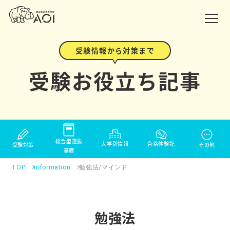
受験情報から対策まで
受験お役立ち記事
総合型選抜
大学別情報
合格体験記
その他
受験対策
基礎
TOP
information
勉強法/マインド
勉強法