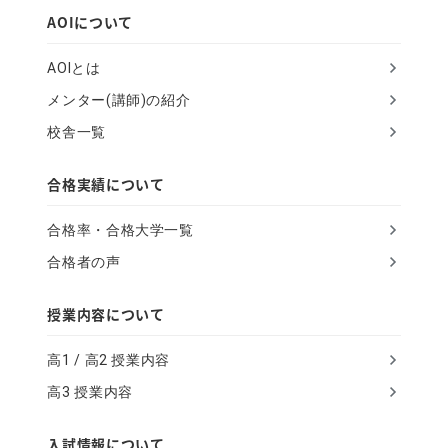
h
AOIについて
u
AOIとは
m
メンター(講師)の紹介
a
校舎一覧
n
,
合格実績について
i
合格率・合格大学一覧
g
合格者の声
n
o
授業内容について
r
高1 / 高2 授業内容
e
高3 授業内容
t
h
入試情報について