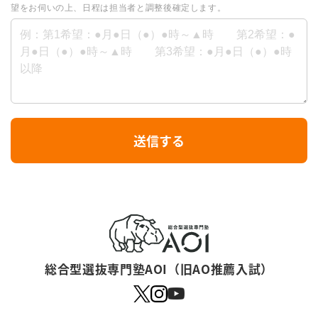
望をお伺いの上、日程は担当者と調整後確定します。
I
送信する
f
y
o
u
a
r
総合型選抜専門塾AOI（旧AO推薦入試）
e
a