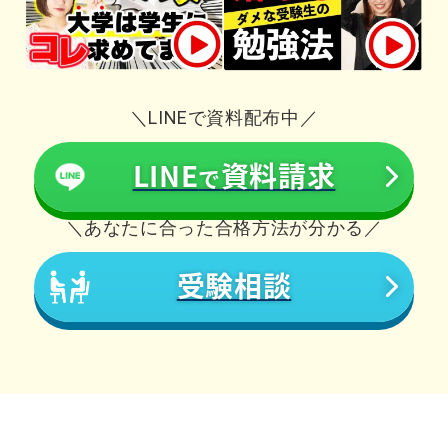
＼LINEで資料配布中／
LINE
資料請求
で
＼あなたに合った合格方法が分かる／
受験相談