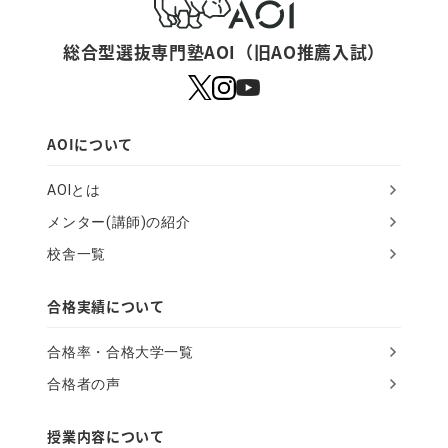
a
r
総合型選抜専門塾AOI（旧AO推薦入試）
e
a
h
AOIについて
u
AOIとは
m
メンター(講師)の紹介
a
校舎一覧
n
,
合格実績について
i
合格率・合格大学一覧
g
合格者の声
n
o
授業内容について