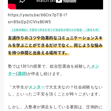
https://youtu.be/66Crx7pTB-I?
si=B5sl2p2ICVtsBGW5
【合格体験記】不登校で評定が足りず指定校が受けれず絶望…【東洋大学】
友達作りのコツや効果的なコミュニケーションスキ
ルを学ぶことができるだけでなく、同じような悩み
を持つ仲間と出会える場所です。
メン
塾では1対1の授業で、総合型選抜を経験した
ター
講師
(
)が伴走し続けます。
メンター
「大学生が
で大丈夫なの？社会経験もない
し」といったご不安を頂くことが時々ございます。
しかし、入塾者が満足をしている要因は、圧倒的に