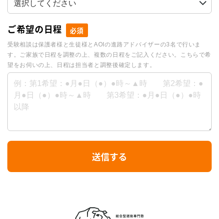
ご希望の日程
必須
受験相談は保護者様と生徒様とAOIの進路アドバイザーの3名で行いま
す。ご家族で日程を調整の上、複数の日程をご記入ください。こちらで希
望をお伺いの上、日程は担当者と調整後確定します。
I
送信する
f
y
o
u