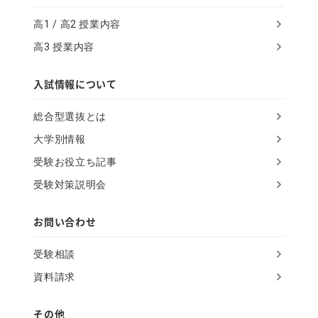
r
高1 / 高2 授業内容
e
高3 授業内容
t
h
入試情報について
i
総合型選抜とは
s
大学別情報
f
受験お役立ち記事
i
受験対策説明会
e
l
お問い合わせ
d
受験相談
資料請求
その他