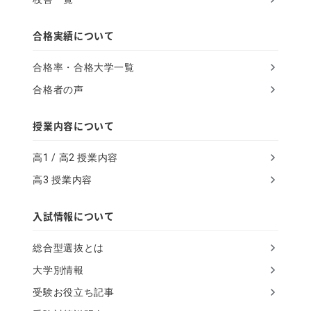
n
,
合格実績について
i
合格率・合格大学一覧
g
合格者の声
n
o
授業内容について
r
高1 / 高2 授業内容
e
高3 授業内容
t
h
入試情報について
i
総合型選抜とは
s
大学別情報
f
受験お役立ち記事
i