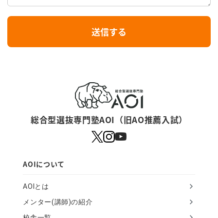
I
送信する
f
y
o
u
a
r
総合型選抜専門塾AOI（旧AO推薦入試）
e
a
h
AOIについて
u
AOIとは
m
メンター(講師)の紹介
a
校舎一覧