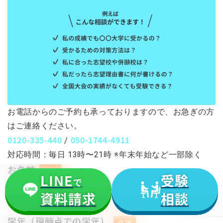
お電話からのご予約も承っておりますので、お急ぎの方
はご連絡ください。
0120-335-440
050-1744-4911
/
対応時間：毎日 13時〜21時 ※年末年始など一部除く
お名前
必須
LINE
受験
で
資料請求
相談
学年（現時点での学年）
必須