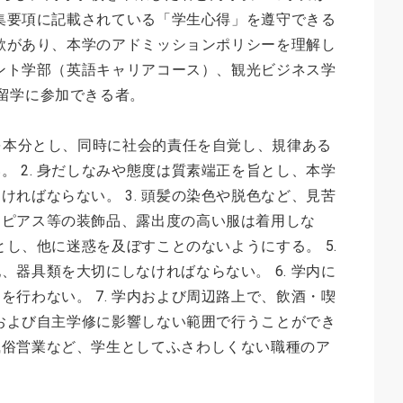
の募集要項に記載されている「学生心得」を遵守できる
学意欲があり、本学のアドミッションポリシーを理解し
ジメント学部（英語キャリアコース）、観光ビジネス学
留学に参加できる者。
とを本分とし、同時に社会的責任を自覚し、規律ある
。 2. 身だしなみや態度は質素端正を旨とし、本学
ければならない。 3. 頭髪の染色や脱色など、見苦
たピアス等の装飾品、露出度の高い服は着用しな
旨とし、他に迷惑を及ぼすことのないようにする。 5.
、器具類を大切にしなければならない。 6. 学内に
を行わない。 7. 学内および周辺路上で、飲酒・喫
授業および自主学修に影響しない範囲で行うことができ
風俗営業など、学生としてふさわしくない職種のア