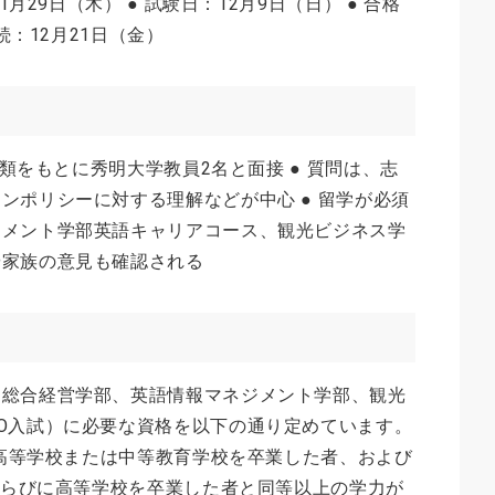
1月29日（木） ● 試験日：12月9日（日） ● 合格
続：12月21日（金）
書類をもとに秀明大学教員2名と面接 ● 質問は、志
ンポリシーに対する理解などが中心 ● 留学が必須
ジメント学部英語キャリアコース、観光ビジネス学
や家族の意見も確認される
、総合経営学部、英語情報マネジメント学部、観光
O入試）に必要な資格を以下の通り定めています。
. 高等学校または中等教育学校を卒業した者、および
、ならびに高等学校を卒業した者と同等以上の学力が