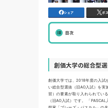
シェア
ポ
目次
創価大学の総合型選
創価大学では、2018年度の入試
い総合型選抜（旧AO入試）を実
習）の要素が取り入れられてい
（旧AO入試）です。 「PASC
想家「ブレーズ・パスカル」の