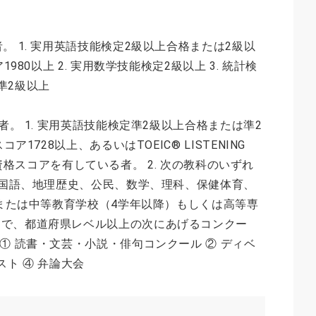
。 1. 実用英語技能検定2級以上合格または2級以
980以上 2. 実用数学技能検定2級以上 3. 統計検
準2級以上
者。 1. 実用英語技能検定準2級以上合格または準2
ア1728以上、あるいはTOEIC® LISTENING
以上の資格スコアを有している者。 2. 次の教科のいずれ
。 国語、地理歴史、公民、数学、理科、保健体育、
校または中等教育学校（4学年以降）もしくは高等専
間で、都道府県レベル以上の次にあげるコンクー
① 読書・文芸・小説・俳句コンクール ② ディベ
スト ④ 弁論大会