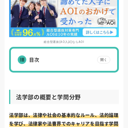
総合型選抜(AO入試)ならAOI
目次
開く
法学部の概要と学問分野
法学部は、法律や社会の基本的なルール、法的論理
を学び、法律家や法曹界でのキャリアを目指す学問