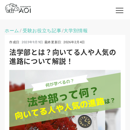
ホーム
受験お役立ち記事
大学別情報
\
\
作成日:
2023年9月9日
最終更新日:
2026年2月4日
法学部とは？向いてる人や人気の
進路について解説！