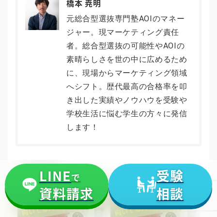
橋本 尭明
元総合型選抜専門塾AOIのマネー
ジャー。現マーケティング責任
者。総合型選抜の可能性やAOIの
素晴らしさを世の中に広めるため
に、現場からマーケティング領域
へシフト。歴代最高の合格率を叩
き出した実績やノウハウを受験や
学校生活に悩む学生の方々に発信
します！
【 関連記事 】
LINE
受験
で
資料請求
相談