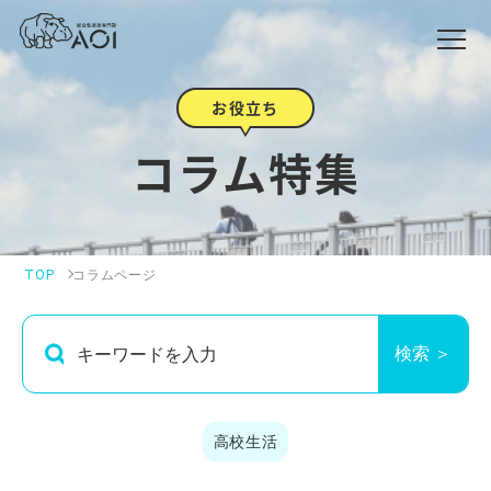
お役立ち
コラム特集
TOP
コラムページ
検索 ＞
高校生活