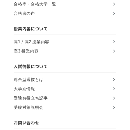
合格率・合格大学一覧
g
合格者の声
n
o
授業内容について
r
高1 / 高2 授業内容
e
高3 授業内容
t
h
入試情報について
i
総合型選抜とは
s
大学別情報
f
受験お役立ち記事
i
受験対策説明会
e
l
お問い合わせ
d