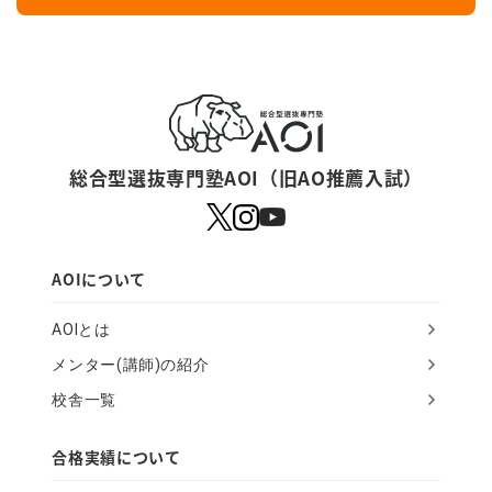
y
o
u
a
r
総合型選抜専門塾AOI（旧AO推薦入試）
e
a
h
AOIについて
u
AOIとは
m
メンター(講師)の紹介
a
校舎一覧
n
,
合格実績について
i