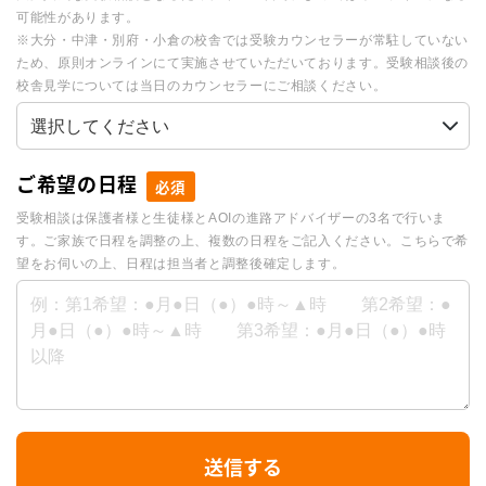
可能性があります。
※大分・中津・別府・小倉の校舎では受験カウンセラーが常駐していない
ため、原則オンラインにて実施させていただいております。受験相談後の
校舎見学については当日のカウンセラーにご相談ください。
ご希望の日程
必須
受験相談は保護者様と生徒様とAOIの進路アドバイザーの3名で行いま
す。ご家族で日程を調整の上、複数の日程をご記入ください。こちらで希
望をお伺いの上、日程は担当者と調整後確定します。
I
送信する
f