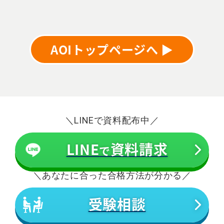
AOIトップページへ ▶
＼LINEで資料配布中／
LINE
資料請求
で
＼あなたに合った合格方法が分かる／
受験相談