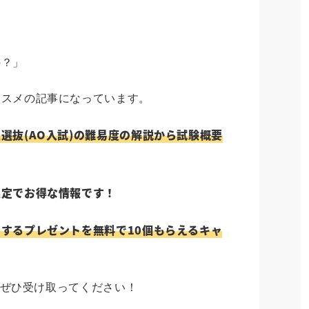
」
の？」
ススメの記事になっています。
選抜(AO入試)の難易度の解説から試験概要
限定でお得な情報です！
するプレゼントを無料で10個もらえるキャ
のでぜひ受け取ってください！