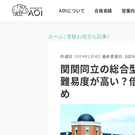
AOIについて
合格実績
授業内
ホーム
受験お役立ち記事
\
\
作成日:
2019年2月4日
最終更新日:
202
関関同立の総合
難易度が高い？
め