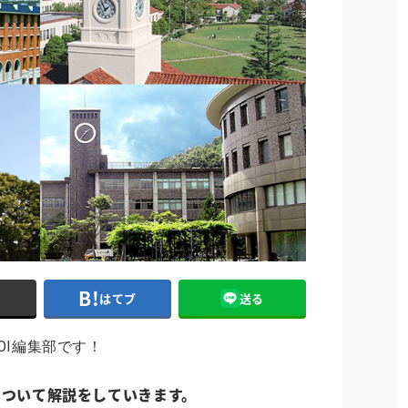
ト
はてブ
送る
OI編集部です！
について解説をしていきます。