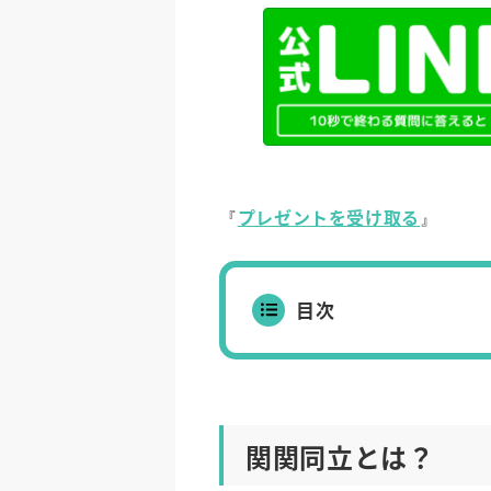
プレゼントを受け取る
『
』
目次
関関同立とは？