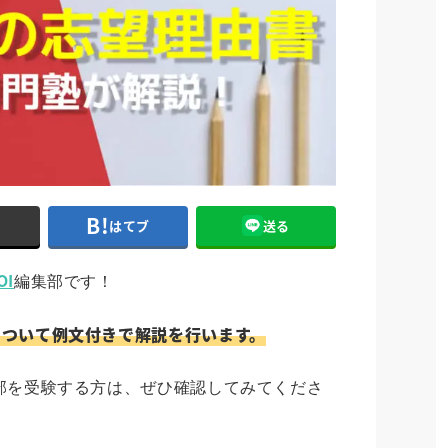
ト
はてブ
送る
OI
編集部です！
について例文付きで解説を行います。
部を受験する方は、ぜひ確認してみてくださ