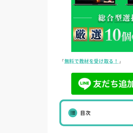
無料で教材を受け取る！
『
』
目次