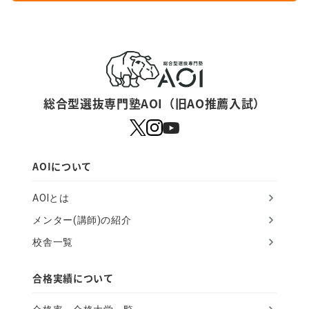
y
o
u
a
r
総合型選抜専門塾AOI（旧AO推薦入試）
e
a
h
AOIについて
u
AOIとは
m
メンター(講師)の紹介
a
校舎一覧
n
,
合格実績について
i