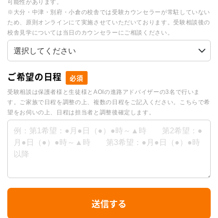
可能性があります。
※大分・中津・別府・小倉の校舎では受験カウンセラーが常駐していない
ため、原則オンラインにて実施させていただいております。受験相談後の
校舎見学については当日のカウンセラーにご相談ください。
ご希望の日程
必須
受験相談は保護者様と生徒様とAOIの進路アドバイザーの3名で行いま
す。ご家族で日程を調整の上、複数の日程をご記入ください。こちらで希
望をお伺いの上、日程は担当者と調整後確定します。
I
送信する
f