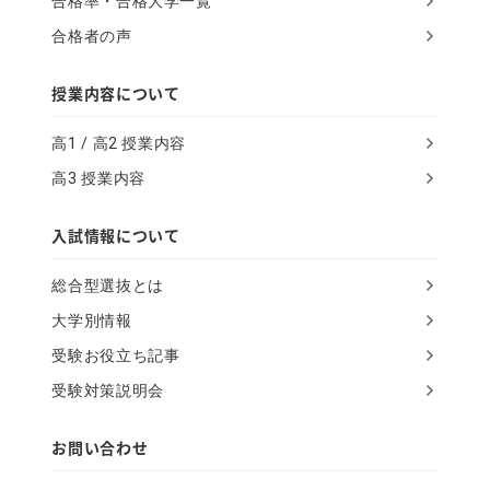
合格率・合格大学一覧
g
合格者の声
n
o
授業内容について
r
高1 / 高2 授業内容
e
高3 授業内容
t
h
入試情報について
i
総合型選抜とは
s
大学別情報
f
受験お役立ち記事
i
受験対策説明会
e
l
お問い合わせ
d