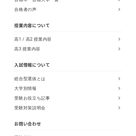
g
合格者の声
n
o
授業内容について
r
高1 / 高2 授業内容
e
高3 授業内容
t
h
入試情報について
i
総合型選抜とは
s
大学別情報
f
受験お役立ち記事
i
受験対策説明会
e
l
お問い合わせ
d