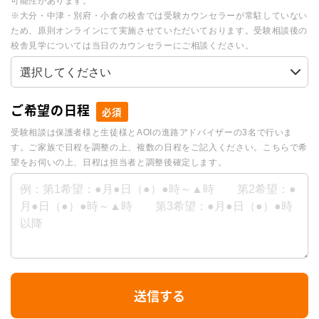
可能性があります。
※大分・中津・別府・小倉の校舎では受験カウンセラーが常駐していない
ため、原則オンラインにて実施させていただいております。受験相談後の
校舎見学については当日のカウンセラーにご相談ください。
ご希望の日程
必須
受験相談は保護者様と生徒様とAOIの進路アドバイザーの3名で行いま
す。ご家族で日程を調整の上、複数の日程をご記入ください。こちらで希
望をお伺いの上、日程は担当者と調整後確定します。
I
送信する
f