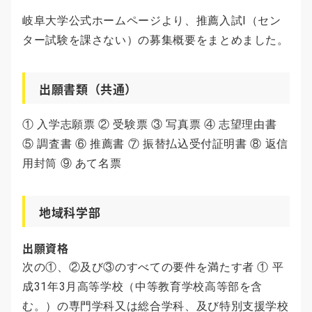
岐阜大学公式ホームページより、推薦入試Ⅰ（セン
ター試験を課さない）の募集概要をまとめました。
出願書類（共通）
① 入学志願票 ② 受験票 ③ 写真票 ④ 志望理由書
⑤ 調査書 ⑥ 推薦書 ⑦ 振替払込受付証明書 ⑧ 返信
用封筒 ⑨ あて名票
地域科学部
出願資格
次の①、②及び③のすべての要件を満たす者 ① 平
成31年3月高等学校（中等教育学校高等部を含
む。）の専門学科又は総合学科、及び特別支援学校