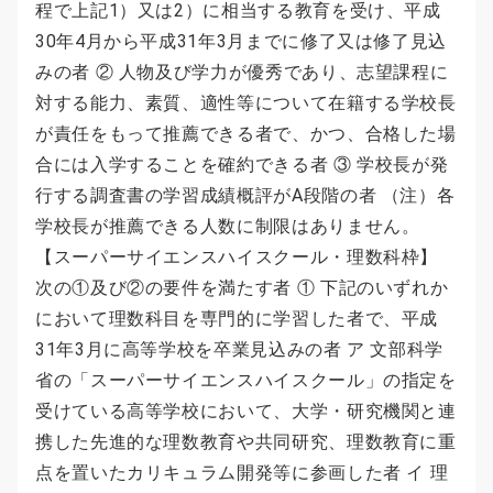
程で上記1）又は2）に相当する教育を受け、平成
30年4月から平成31年3月までに修了又は修了見込
みの者 ② 人物及び学力が優秀であり、志望課程に
対する能力、素質、適性等について在籍する学校長
が責任をもって推薦できる者で、かつ、合格した場
合には入学することを確約できる者 ③ 学校長が発
行する調査書の学習成績概評がA段階の者 （注）各
学校長が推薦できる人数に制限はありません。
【スーパーサイエンスハイスクール・理数科枠】
次の①及び②の要件を満たす者 ① 下記のいずれか
において理数科目を専門的に学習した者で、平成
31年3月に高等学校を卒業見込みの者 ア 文部科学
省の「スーパーサイエンスハイスクール」の指定を
受けている高等学校において、大学・研究機関と連
携した先進的な理数教育や共同研究、理数教育に重
点を置いたカリキュラム開発等に参画した者 イ 理