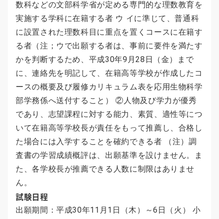
数科などの文部科学省が定める専門的な理数教育を
実施する学科に在籍する者 ウ イに準じて、普通科
に設置された理数科目に重点を置くコースに在籍す
る者（注；ウで出願する者は、事前に要件を満たす
かを判断するため、平成30年9月28日（金）まで
に、連絡先を明記して、在籍高等学校が作成したコ
ースの概要及び履修カリキュラム表を応用生物科学
部学務係へ送付すること） ②人物及び学力が優秀
であり、志望課程に対する能力、素質、適性等につ
いて在籍高等学校長が責任をもって推薦し、合格し
た場合には入学することを確約できる者 （注）調
査書の学習成績概評は、出願基準を設けません。ま
た、各学校長が推薦できる人数に制限はありませ
ん。
試験日程
出願期間：平成30年11月1日（木）～6日（火） 小