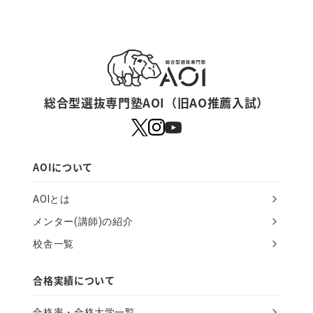
y
o
u
a
r
総合型選抜専門塾AOI（旧AO推薦入試）
e
a
h
AOIについて
u
AOIとは
m
メンター(講師)の紹介
a
校舎一覧
n
,
合格実績について
i
合格率・合格大学一覧