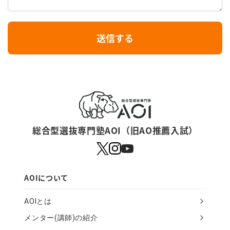
I
送信する
f
y
o
u
a
r
総合型選抜専門塾AOI（旧AO推薦入試）
e
a
h
AOIについて
u
AOIとは
m
メンター(講師)の紹介
a