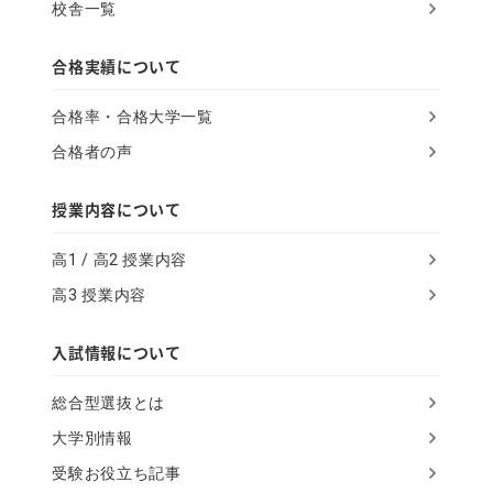
校舎一覧
n
,
合格実績について
i
合格率・合格大学一覧
g
合格者の声
n
o
授業内容について
r
高1 / 高2 授業内容
e
高3 授業内容
t
h
入試情報について
i
総合型選抜とは
s
大学別情報
f
受験お役立ち記事
i