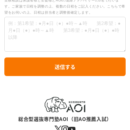
受験相談は保護者様と生徒様とAOIの進路アドバイザーの3名で行いま
す。ご家族で日程を調整の上、複数の日程をご記入ください。こちらで希
望をお伺いの上、日程は担当者と調整後確定します。
I
送信する
f
y
o
u
a
r
総合型選抜専門塾AOI（旧AO推薦入試）
e