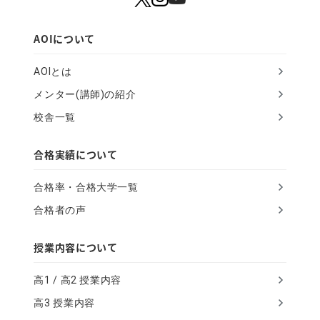
a
h
AOIについて
u
AOIとは
m
メンター(講師)の紹介
a
校舎一覧
n
,
合格実績について
i
合格率・合格大学一覧
g
合格者の声
n
o
授業内容について
r
高1 / 高2 授業内容
e
高3 授業内容
t