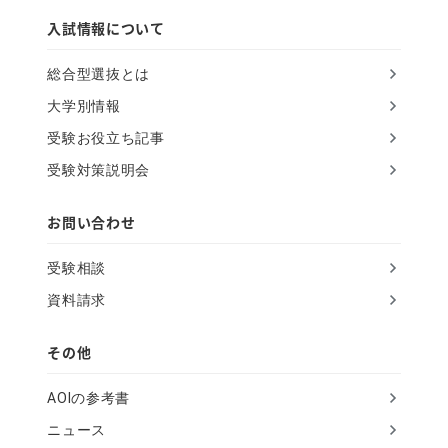
h
入試情報について
i
総合型選抜とは
s
大学別情報
f
受験お役立ち記事
i
受験対策説明会
e
l
お問い合わせ
d
受験相談
資料請求
その他
AOIの参考書
ニュース