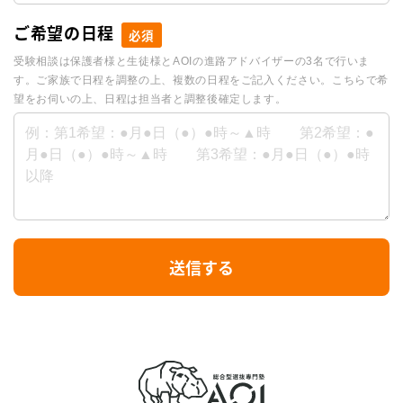
ご希望の日程
必須
受験相談は保護者様と生徒様とAOIの進路アドバイザーの3名で行いま
す。ご家族で日程を調整の上、複数の日程をご記入ください。こちらで希
望をお伺いの上、日程は担当者と調整後確定します。
I
送信する
f
y
o
u
a