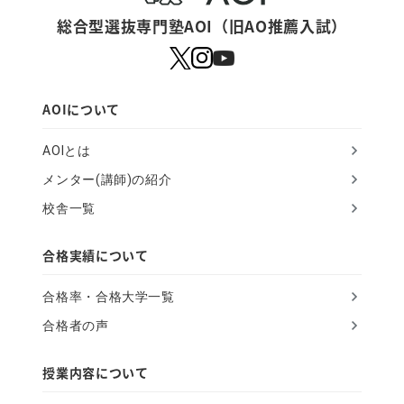
r
総合型選抜専門塾AOI（旧AO推薦入試）
e
a
h
AOIについて
u
AOIとは
m
メンター(講師)の紹介
a
校舎一覧
n
,
合格実績について
i
合格率・合格大学一覧
g
合格者の声
n
o
授業内容について
r