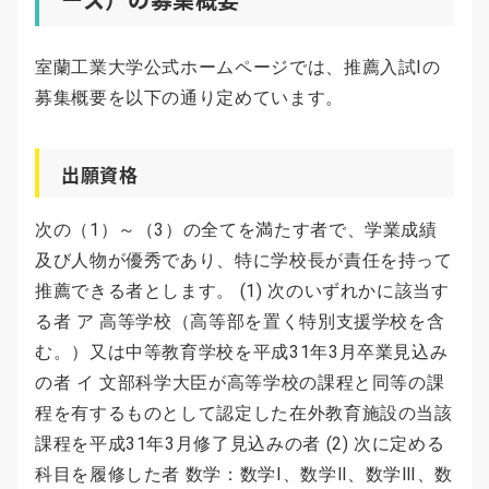
室蘭工業大学公式ホームページでは、推薦入試Ⅰの
募集概要を以下の通り定めています。
出願資格
次の（1）～（3）の全てを満たす者で、学業成績
及び人物が優秀であり、特に学校長が責任を持って
推薦できる者とします。 (1) 次のいずれかに該当す
る者 ア 高等学校（高等部を置く特別支援学校を含
む。）又は中等教育学校を平成31年3月卒業見込み
の者 イ 文部科学大臣が高等学校の課程と同等の課
程を有するものとして認定した在外教育施設の当該
課程を平成31年3月修了見込みの者 (2) 次に定める
科目を履修した者 数学：数学Ⅰ、数学Ⅱ、数学Ⅲ、数