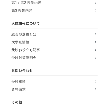
高1 / 高2 授業内容
e
高3 授業内容
t
h
入試情報について
i
総合型選抜とは
s
大学別情報
f
受験お役立ち記事
i
受験対策説明会
e
l
お問い合わせ
d
受験相談
資料請求
その他