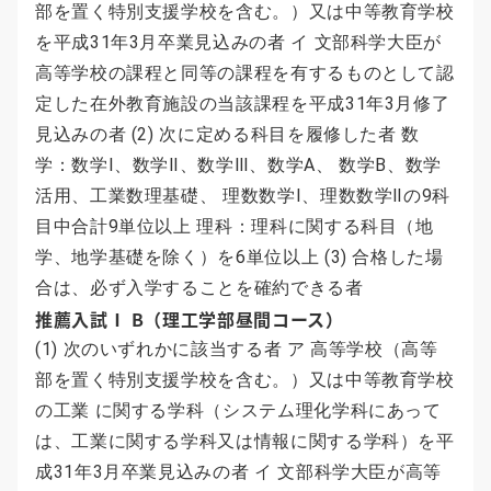
部を置く特別支援学校を含む。）又は中等教育学校
を平成31年3月卒業見込みの者 イ 文部科学大臣が
高等学校の課程と同等の課程を有するものとして認
定した在外教育施設の当該課程を平成31年3月修了
見込みの者 (2) 次に定める科目を履修した者 数
学：数学Ⅰ、数学Ⅱ、数学Ⅲ、数学A、 数学B、数学
活用、工業数理基礎、 理数数学Ⅰ、理数数学Ⅱの9科
目中合計9単位以上 理科：理科に関する科目（地
学、地学基礎を除く）を6単位以上 (3) 合格した場
合は、必ず入学することを確約できる者
推薦入試Ⅰ B（理工学部昼間コース）
(1) 次のいずれかに該当する者 ア 高等学校（高等
部を置く特別支援学校を含む。）又は中等教育学校
の工業 に関する学科（システム理化学科にあって
は、工業に関する学科又は情報に関する学科）を平
成31年3月卒業見込みの者 イ 文部科学大臣が高等