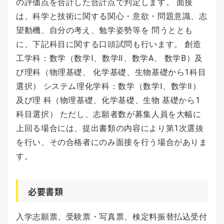
の評価点を合計した合計点で判定します。 面接
は、科学と技術に関する関心・意欲・問題意識、志
望動機、自分の考え、勉学姿勢等を 問うととも
に、下記科目に関する口頭試問も行います。 創造
工学科：数学（数学Ⅰ、数学Ⅱ、数学A、 数学B）及
び理科（物理基礎、 化学基礎、生物基礎から1科目
選択） システム理化学科：数学（数学Ⅰ、数学Ⅱ）
及び理 科（物理基礎、化学基礎、生物 基礎から1
科目選択） ただし、志願者数が募集人員を大幅に
上回る場合には、提出書類の内容により第1次選抜
を行い、その合格者にのみ面接を行う場合がありま
す。
必要書類
入学志願票、受験票・写真票、検定料振替払込受付