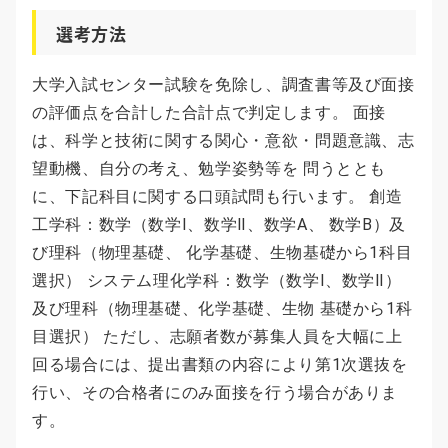
選考方法
大学入試センター試験を免除し、調査書等及び面接
の評価点を合計した合計点で判定します。 面接
は、科学と技術に関する関心・意欲・問題意識、志
望動機、自分の考え、勉学姿勢等を 問うととも
に、下記科目に関する口頭試問も行います。 創造
工学科：数学（数学Ⅰ、数学Ⅱ、数学A、 数学B）及
び理科（物理基礎、 化学基礎、生物基礎から1科目
選択） システム理化学科：数学（数学Ⅰ、数学Ⅱ）
及び理科（物理基礎、化学基礎、生物 基礎から1科
目選択） ただし、志願者数が募集人員を大幅に上
回る場合には、提出書類の内容により第1次選抜を
行い、その合格者にのみ面接を行う場合がありま
す。