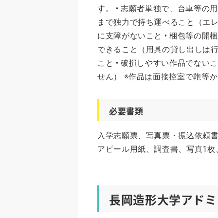
す。 • 志願者単独で、台車等の
まで独力で持ち運べること（エレ
に支障がないこと • 梱包等の開
できること（用具の貸し出しは行
こと • 破損しやすい作品でな
せん） ※作品は面接控室で鞄等
必要書類
入学志願票、写真票・振込依頼
アピール用紙、調査書、写真1枚
長岡造形大学アドミ