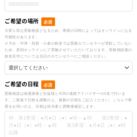
ご希望の場所
必須
大変人気な受験相談となるため、希望の日時によってはオンラインになる
可能性があります。
※大分・中津・別府・小倉の校舎では受験カウンセラーが常駐していない
ため、原則オンラインにて実施させていただいております。受験相談後の
校舎見学については当日のカウンセラーにご相談ください。
ご希望の日程
必須
受験相談は保護者様と生徒様とAOIの進路アドバイザーの3名で行いま
す。ご家族で日程を調整の上、複数の日程をご記入ください。こちらで希
望をお伺いの上、日程は担当者と調整後確定します。