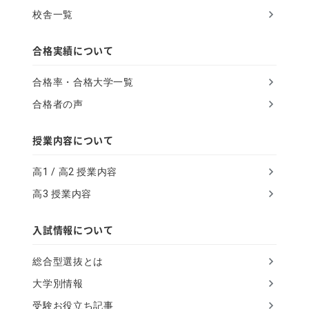
a
校舎一覧
n
,
合格実績について
i
合格率・合格大学一覧
g
合格者の声
n
o
授業内容について
r
高1 / 高2 授業内容
e
高3 授業内容
t
h
入試情報について
i
総合型選抜とは
s
大学別情報
f
受験お役立ち記事