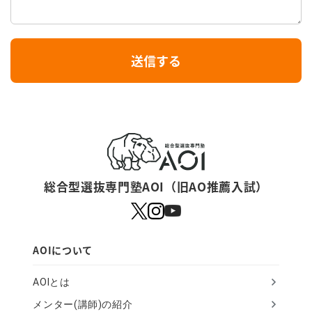
I
送信する
f
y
o
u
a
r
総合型選抜専門塾AOI（旧AO推薦入試）
e
a
h
AOIについて
u
AOIとは
m
メンター(講師)の紹介