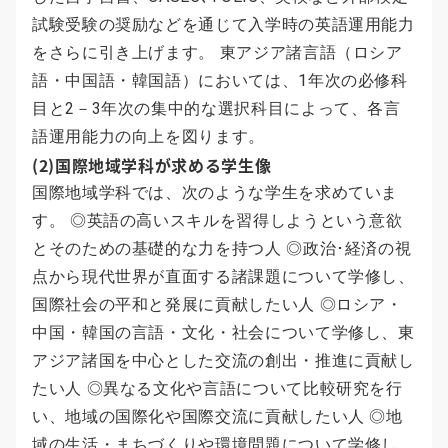
試験受験の奨励などを通じて入学時の英語運用能力
をさらに引き上げます。 東アジア諸言語（ロシア
語・中国語・韓国語）においては、1年次の必修科
目と2－3年次の集中的な選択科目によって、各言
語運用能力の向上を図ります。
(2)国際地域学科が求める学生像
国際地域学科では、次のような学生を求めていま
す。 ◎英語の高いスキルを習得しようという意欲
とそのための基礎的な力を持つ人 ◎政治･経済の視
点から現代世界が直面する諸課題について学修し、
国際社会の平和と発展に貢献したい人 ◎ロシア・
中国・韓国の言語・文化・社会について学修し、東
アジア諸国を中心とした交流の創出・推進に貢献し
たい人 ◎異なる文化や言語について比較研究を行
い、地域の国際化や国際交流に貢献したい人 ◎地
域の生活・まちづくりや環境問題について学修し、