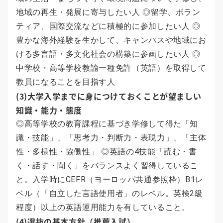
地域の再生・発展に寄与したい人 ◎留学、ボラン
ティア、国際交流などに積極的に参加したい人 ◎
豊かな海外経験を生かして、キャンパスや地域にお
ける多言語・多文化社会の構築に参画したい人 ◎
中学校・高等学校教諭一種免許（英語）を取得して
教員になることを目指す人
(3)大学入学までに身につけておくことが望ましい
知識・能力・態度
◎高等学校の教育課程に基づき学修して得た「知
識・技能」、「思考力・判断力・表現力」、「主体
性・多様性・協働性」 ◎英語の4技能「読む・書
く・話す・聞く」をバランスよく習得しているこ
と。入学時にCEFR（ヨーロッパ共通参照枠）B1レ
ベル（「自立した言語使用者」のレベル。英検2級
程度）以上の英語運用能力を有していること。
(4)選抜の基本方針（推薦入試）