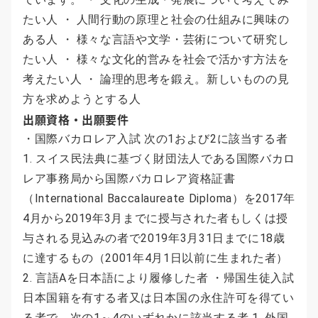
たい人 ・ 人間行動の原理と社会の仕組みに興味の
ある人 ・ 様々な言語や文学・芸術について研究し
たい人 ・ 様々な文化的営みを社会で活かす方法を
考えたい人 ・ 論理的思考を鍛え。新しいものの見
方を求めようとする人
出願資格・出願要件
・国際バカロレア入試 次の1および2に該当する者
1. スイス民法典に基づく財団法人である国際バカロ
レア事務局から国際バカロレア資格証書
（International Baccalaureate Diploma）を2017年
4月から2019年3月までに授与された者もしくは授
与される見込みの者で2019年3月31日までに18歳
に達するもの（2001年4月1日以前に生まれた者）
2. 言語Aを日本語により履修した者 ・帰国生徒入試
日本国籍を有する者又は日本国の永住許可を得てい
る者で、次の1～4のいずれかに該当する者 1. 外国