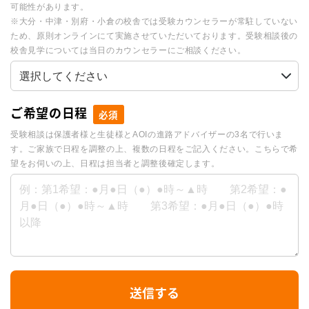
可能性があります。
※大分・中津・別府・小倉の校舎では受験カウンセラーが常駐していない
ため、原則オンラインにて実施させていただいております。受験相談後の
校舎見学については当日のカウンセラーにご相談ください。
ご希望の日程
必須
受験相談は保護者様と生徒様とAOIの進路アドバイザーの3名で行いま
す。ご家族で日程を調整の上、複数の日程をご記入ください。こちらで希
望をお伺いの上、日程は担当者と調整後確定します。
I
送信する
f