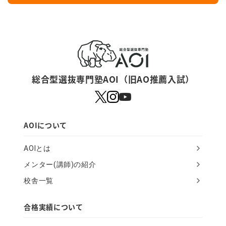
y
o
u
a
r
総合型選抜専門塾AOI（旧AO推薦入試）
e
a
h
AOIについて
u
AOIとは
m
メンター(講師)の紹介
a
校舎一覧
n
,
合格実績について
i