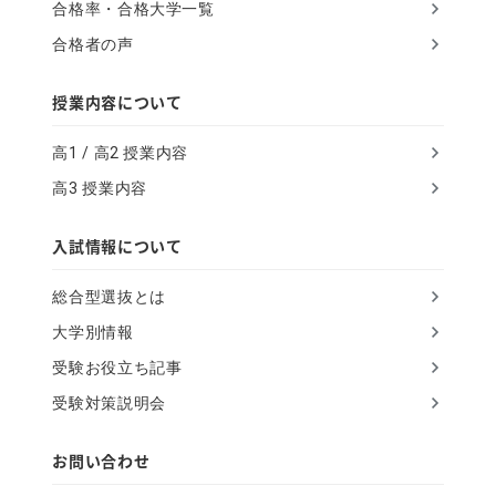
合格率・合格大学一覧
g
合格者の声
n
o
授業内容について
r
高1 / 高2 授業内容
e
高3 授業内容
t
h
入試情報について
i
総合型選抜とは
s
大学別情報
f
受験お役立ち記事
i
受験対策説明会
e
l
お問い合わせ
d