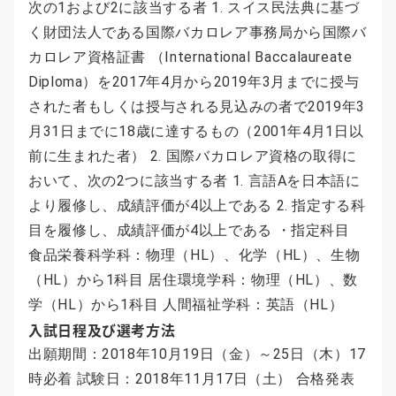
次の1および2に該当する者 1. スイス民法典に基づ
く財団法人である国際バカロレア事務局から国際バ
カロレア資格証書 （International Baccalaureate
Diploma）を2017年4月から2019年3月までに授与
された者もしくは授与される見込みの者で2019年3
月31日までに18歳に達するもの（2001年4月1日以
前に生まれた者） 2. 国際バカロレア資格の取得に
おいて、次の2つに該当する者 1. 言語Aを日本語に
より履修し、成績評価が4以上である 2. 指定する科
目を履修し、成績評価が4以上である ・指定科目
食品栄養科学科：物理（HL）、化学（HL）、生物
（HL）から1科目 居住環境学科：物理（HL）、数
学（HL）から1科目 人間福祉学科：英語（HL）
入試日程及び選考方法
出願期間：2018年10月19日（金）～25日（木）17
時必着 試験日：2018年11月17日（土） 合格発表