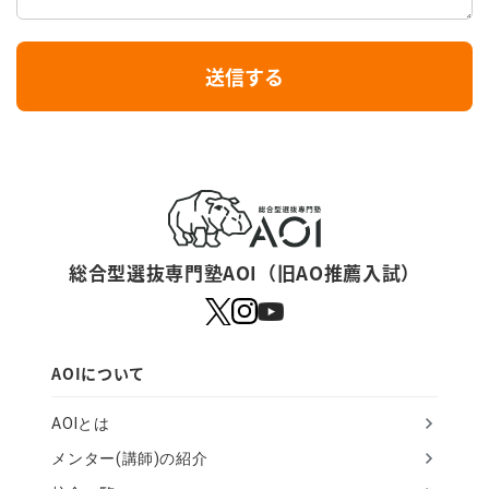
I
送信する
f
y
o
u
a
r
総合型選抜専門塾AOI（旧AO推薦入試）
e
a
h
AOIについて
u
AOIとは
m
メンター(講師)の紹介
a