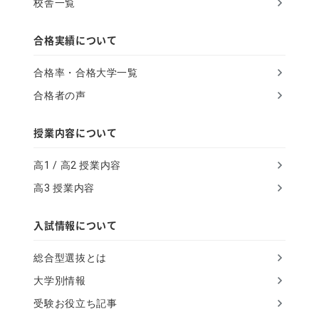
校舎一覧
n
,
合格実績について
i
合格率・合格大学一覧
g
合格者の声
n
o
授業内容について
r
高1 / 高2 授業内容
e
高3 授業内容
t
h
入試情報について
i
総合型選抜とは
s
大学別情報
f
受験お役立ち記事
i