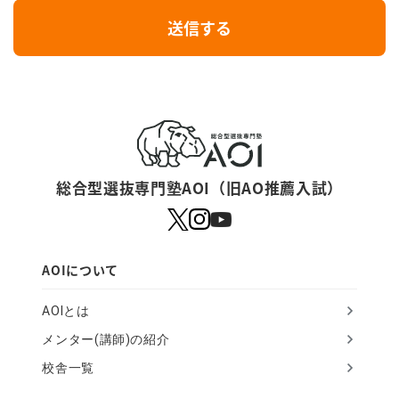
I
送信する
f
y
o
u
a
r
総合型選抜専門塾AOI（旧AO推薦入試）
e
a
h
AOIについて
u
AOIとは
m
メンター(講師)の紹介
a
校舎一覧
n