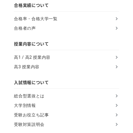
,
合格実績について
i
合格率・合格大学一覧
g
合格者の声
n
o
授業内容について
r
高1 / 高2 授業内容
e
高3 授業内容
t
h
入試情報について
i
総合型選抜とは
s
大学別情報
f
受験お役立ち記事
i
受験対策説明会
e