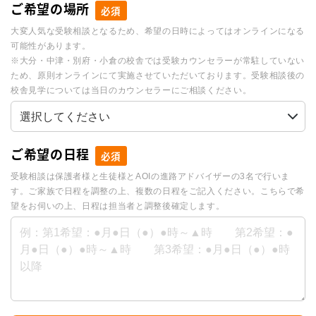
ご希望の場所
必須
大変人気な受験相談となるため、希望の日時によってはオンラインになる
可能性があります。
※大分・中津・別府・小倉の校舎では受験カウンセラーが常駐していない
ため、原則オンラインにて実施させていただいております。受験相談後の
校舎見学については当日のカウンセラーにご相談ください。
ご希望の日程
必須
受験相談は保護者様と生徒様とAOIの進路アドバイザーの3名で行いま
す。ご家族で日程を調整の上、複数の日程をご記入ください。こちらで希
望をお伺いの上、日程は担当者と調整後確定します。