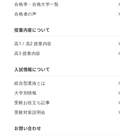
合格率・合格大学一覧
g
合格者の声
n
o
授業内容について
r
高1 / 高2 授業内容
e
高3 授業内容
t
h
入試情報について
i
総合型選抜とは
s
大学別情報
f
受験お役立ち記事
i
受験対策説明会
e
l
お問い合わせ
d