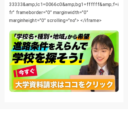
33333&amp;lc1=0066c0&amp;bg1=ffffff&amp;f=i
fr" frameborder="0" marginwidth="0"
marginheight="0" scrolling="no"> </iframe>