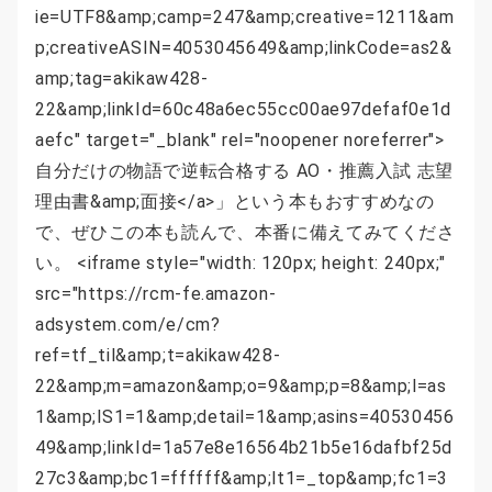
ie=UTF8&amp;camp=247&amp;creative=1211&am
p;creativeASIN=4053045649&amp;linkCode=as2&
amp;tag=akikaw428-
22&amp;linkId=60c48a6ec55cc00ae97defaf0e1d
aefc" target="_blank" rel="noopener noreferrer">
自分だけの物語で逆転合格する AO・推薦入試 志望
理由書&amp;面接</a>」という本もおすすめなの
で、ぜひこの本も読んで、本番に備えてみてくださ
い。 <iframe style="width: 120px; height: 240px;"
src="https://rcm-fe.amazon-
adsystem.com/e/cm?
ref=tf_til&amp;t=akikaw428-
22&amp;m=amazon&amp;o=9&amp;p=8&amp;l=as
1&amp;IS1=1&amp;detail=1&amp;asins=40530456
49&amp;linkId=1a57e8e16564b21b5e16dafbf25d
27c3&amp;bc1=ffffff&amp;lt1=_top&amp;fc1=3