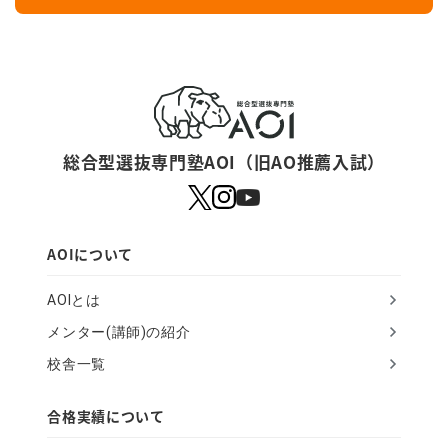
y
o
u
a
r
総合型選抜専門塾AOI（旧AO推薦入試）
e
a
h
AOIについて
u
AOIとは
m
メンター(講師)の紹介
a
校舎一覧
n
,
合格実績について
i