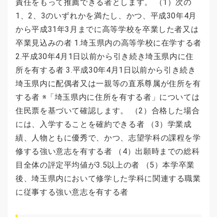
責任をもって推薦できる者とします。 （1）次の
1、2、3のいずれかを満たし、かつ、平成30年4月
から平成31年3月までに高等学校を卒業した者又は
卒業見込みの者 1.埼玉県内の高等学校に在学する者
2.平成30年4月1日以前から引き続き埼玉県内に住
所を有する者 3.平成30年4月1日以前から引き続き
埼玉県内に配偶者又は一親等の直系尊属が住所を有
する者 ※「埼玉県内に住所を有する者」については
住民票を基づいて確認します。 （2）合格した場合
には、入学することを確約できる者 （3）学業成
績、人物ともに優秀で、かつ、志望学科の課程を学
修する強い意志を有する者 （4）出願時までの総科
目全体の評定平均値が3.5以上の者 （5）本学卒業
後、埼玉県内において修学した学科に関連する職業
に従事する強い意志を有する者