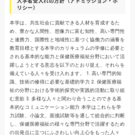
入学者受入れの方針（アドミッション・ポ
リシー）
本学は、共生社会に貢献できる人材を育成するた
め、豊かな人間性、想像力に富む知性、高い専門性
と連携力、国際性と地域性に基づく協働力の涵養を
教育目標とする本学のカリキュラムの学修に必要と
される基本的な能力と保健医療福祉分野において活
躍しようとする意志を以下のとおり捉え、それらを
備えている人々を受け入れます。 1. 高い専門的知
識、技術の修得に必要な基礎的学力 2. 保健医療福
祉の分野における学術的探究や実践的活動に取り組
む意欲 3. 多様な人々と関わり合うことのできる基
本的なコミュニケーション能力 本学はこれらを学
力試験、小論文、面接試験等を通して総合的に判断
し、保健医療福祉の様々な専門分野で活躍するため
の出発点に立つにふさわしい向上心をもった人々