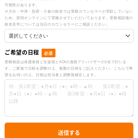
可能性があります。
※大分・中津・別府・小倉の校舎では受験カウンセラーが常駐していない
ため、原則オンラインにて実施させていただいております。受験相談後の
校舎見学については当日のカウンセラーにご相談ください。
ご希望の日程
必須
受験相談は保護者様と生徒様とAOIの進路アドバイザーの3名で行いま
す。ご家族で日程を調整の上、複数の日程をご記入ください。こちらで希
望をお伺いの上、日程は担当者と調整後確定します。
I
送信する
f