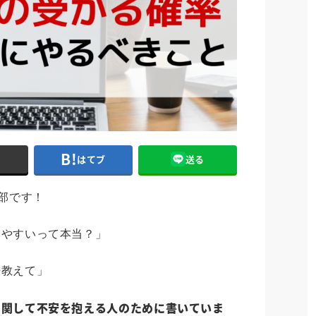
ト
はてブ
送る
集部です！
りやすいって本当？」
法教えて」
に関して不安を抱える人のために書いていま