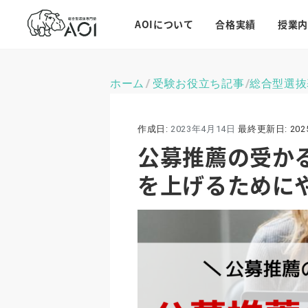
AOIについて
合格実績
授業内
ホーム
受験お役立ち記事
総合型選抜
\
\
作成日:
2023年4月14日
最終更新日:
20
公募推薦の受か
を上げるために