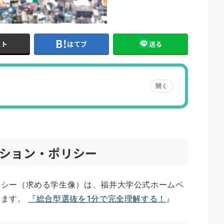
スト
はてブ
送る
開く
ション・ポリシー
リシー（求める学生像）は、福井大学公式ホームペ
います。
『総合型選抜を1分で完全理解する！
』