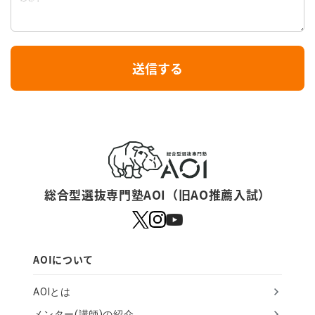
I
送信する
f
y
o
u
a
r
総合型選抜専門塾AOI（旧AO推薦入試）
e
a
h
AOIについて
u
AOIとは
m
メンター(講師)の紹介