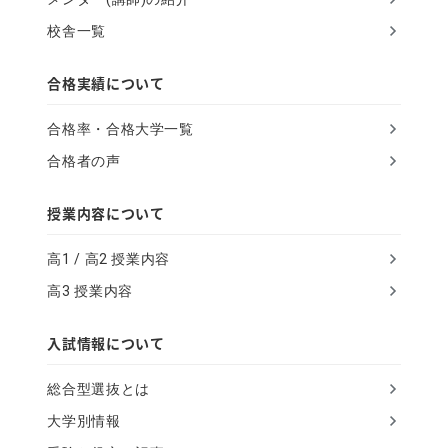
a
校舎一覧
n
,
合格実績について
i
合格率・合格大学一覧
g
合格者の声
n
o
授業内容について
r
高1 / 高2 授業内容
e
高3 授業内容
t
h
入試情報について
i
総合型選抜とは
s
大学別情報
f