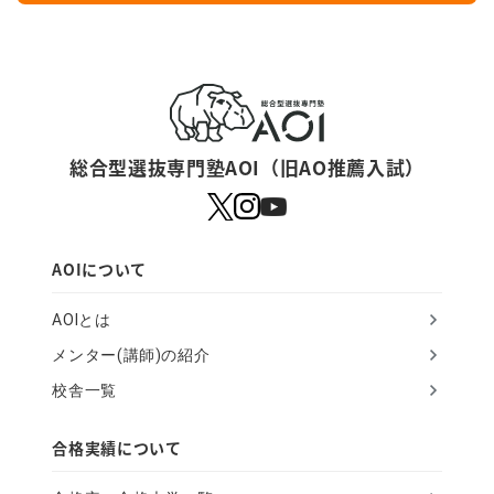
y
o
u
a
r
総合型選抜専門塾AOI（旧AO推薦入試）
e
a
h
AOIについて
u
AOIとは
m
メンター(講師)の紹介
a
校舎一覧
n
,
合格実績について
i