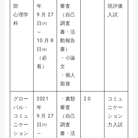
部
年
審査
現評価
心理学
9 月 27
（自己
入試
科
日㈪
調査
～
書・活
10 月 8
動報告
日㈮
書）
（必
・小論
着）
文
・個人
面接
グロー
2021
・書類
2.0
コミュ
バル・
年
審査
ニケー
コミュ
9 月 27
（自己
ション
ニケー
日㈪
調査
力入試
ション
～
書・活