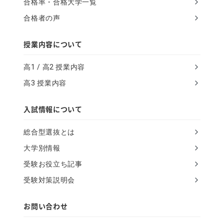
合格率・合格大学一覧
g
合格者の声
n
o
授業内容について
r
高1 / 高2 授業内容
e
高3 授業内容
t
h
入試情報について
i
総合型選抜とは
s
大学別情報
f
受験お役立ち記事
i
受験対策説明会
e
l
お問い合わせ
d