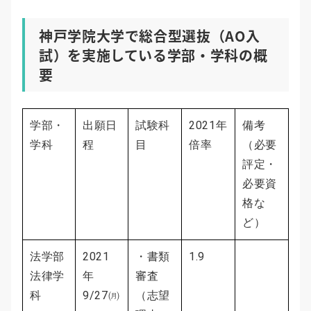
神戸学院大学で総合型選抜（AO入
試）を実施している学部・学科の概
要
学部・
出願日
試験科
2021年
備考
学科
程
目
倍率
（必要
評定・
必要資
格な
ど）
法学部
2021
・書類
1.9
法律学
年
審査
科
9/27㈪
（志望