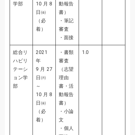
学部
10 月 8
動報告
日㈮
書）
（必
・筆記
着）
審査
・面接
総合リ
2021
・書類
1.0
ハビリ
年
審査
テーシ
9 月 27
（志望
ョン学
日㈪
理由
部
～
書・活
10 月 8
動報告
日㈮
書）
（必
・小論
着）
文
・個人