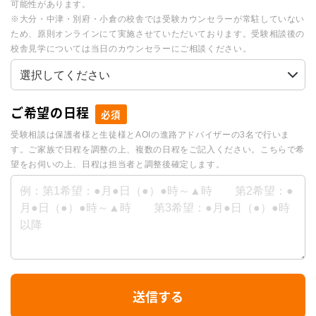
可能性があります。
※大分・中津・別府・小倉の校舎では受験カウンセラーが常駐していない
ため、原則オンラインにて実施させていただいております。受験相談後の
校舎見学については当日のカウンセラーにご相談ください。
ご希望の日程
必須
受験相談は保護者様と生徒様とAOIの進路アドバイザーの3名で行いま
す。ご家族で日程を調整の上、複数の日程をご記入ください。こちらで希
望をお伺いの上、日程は担当者と調整後確定します。
I
送信する
f