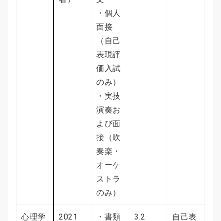
・個人
面接
（自己
表現評
価入試
のみ）
・実技
演奏お
よび面
接（吹
奏楽・
オーケ
ストラ
のみ）
心理学
2021
・書類
3.2
自己表