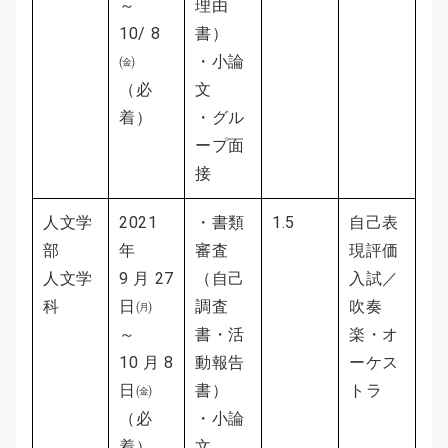
～
理由
10/ 8
書）
㈮
・小論
（必
文
着）
・グル
ープ面
接
人文学
2021
・書類
1.5
自己表
部
年
審査
現評価
人文学
9 月 27
（自己
入試／
科
日㈪
調査
吹奏
～
書・活
楽・オ
10 月 8
動報告
ーケス
日㈮
書）
トラ
（必
・小論
着）
文