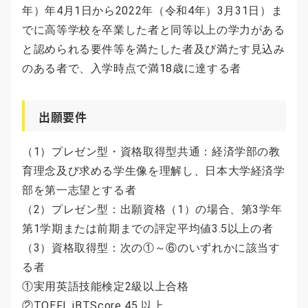
年）年4月1日から2022年（令和4年）3月31日）ま
でに高等学校を卒業した者と同等以上の学力がある
と認められる要件等を満たした者及び満たす見込み
のある者で、入学時点で満18歳に達する者
出願要件
（1）プレゼン型・資格取得型共通：経済学部の教
育理念及び求める学生像を理解し、日本大学経済学
部を第一志望とする者
（2）プレゼン型：出願資格（1）の場合、第3学年
第1学期または前期までの評定平均値3.5以上の者
（3）資格取得型：次の①～⑥のいずれかに該当す
る者
①実用英語技能検定2級以上合格
②TOEFL iBTScore 45 以上