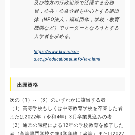
及び地方の行政組織で活躍する公務
員，公共・公益分野を中心とする諸団
体（NPO法人，福祉団体，学校・教育
機関など）でリーダーとなろうとする
入学者を求める。
https://www.law.nihon-
u.ac.jp/educational_info/law.html
出願資格
次の（1）～（3）のいずれかに該当する者
（1）高等学校もしくは中等教育学校を卒業した者
または2022年（令和4年）3月卒業見込みの者
（2）通常の課程による12年の学校教育を修了した
者（高等専門学校の第3学年修了者等）または2022