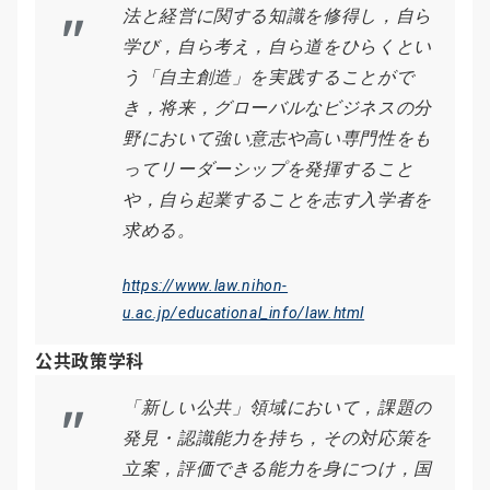
法と経営に関する知識を修得し，自ら
学び，自ら考え，自ら道をひらくとい
う「自主創造」を実践することがで
き，将来，グローバルなビジネスの分
野において強い意志や高い専門性をも
ってリーダーシップを発揮すること
や，自ら起業することを志す入学者を
求める。
https://www.law.nihon-
u.ac.jp/educational_info/law.html
公共政策学科
「新しい公共」領域において，課題の
発見・認識能力を持ち，その対応策を
立案，評価できる能力を身につけ，国