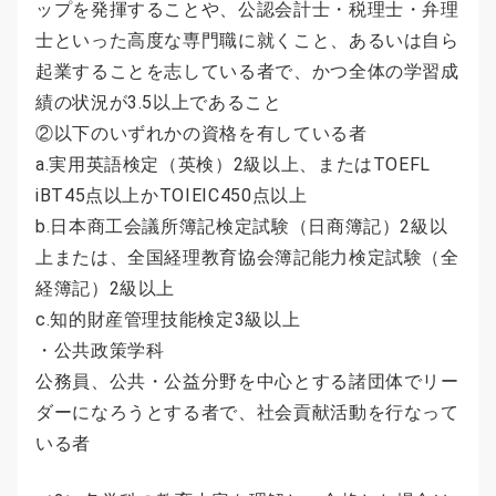
ップを発揮することや、公認会計士・税理士・弁理
士といった高度な専門職に就くこと、あるいは自ら
起業することを志している者で、かつ全体の学習成
績の状況が3.5以上であること
②以下のいずれかの資格を有している者
a.実用英語検定（英検）2級以上、またはTOEFL
iBT45点以上かTOIEIC450点以上
b.日本商工会議所簿記検定試験（日商簿記）2級以
上または、全国経理教育協会簿記能力検定試験（全
経簿記）2級以上
c.知的財産管理技能検定3級以上
・公共政策学科
公務員、公共・公益分野を中心とする諸団体でリー
ダーになろうとする者で、社会貢献活動を行なって
いる者