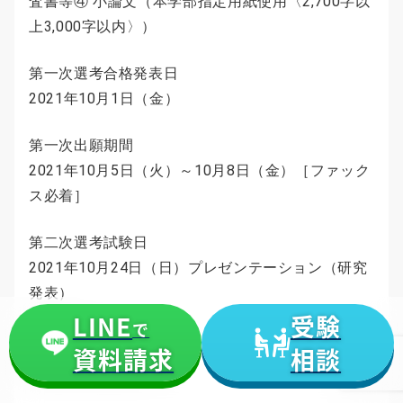
査書等④ 小論文（本学部指定用紙使用〈2,700字以
上3,000字以内〉）
第一次選考合格発表日
2021年10月1日（金）
第一次出願期間
2021年10月5日（火）～10月8日（金）［ファック
ス必着］
第二次選考試験日
2021年10月24日（日）プレゼンテーション（研究
発表）
LINE
受験
で
合格発表日
資料請求
相談
2021年11月4日（木）