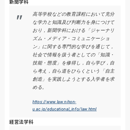
新聞学科
高等学校などの教育課程において充分
な学力と知識及び判断力を身につけて
おり，新聞学科における「ジャーナリ
ズム・メディア・コミュニケーショ
ン」に関する専門的な学びを通じて，
社会で情報を扱う者としての「知識・
技能・態度」を修得し，自ら学び，自
ら考え，自ら道をひらくという「自主
創造」を実践しようとする入学者を求
める。
https://www.law.nihon-
u.ac.jp/educational_info/law.html
経営法学科