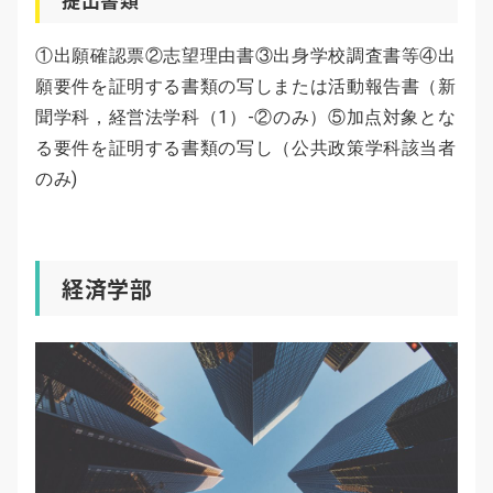
①出願確認票②志望理由書③出身学校調査書等④出
願要件を証明する書類の写しまたは活動報告書（新
聞学科，経営法学科（1）-②のみ）⑤加点対象とな
る要件を証明する書類の写し（公共政策学科該当者
のみ)
経済学部