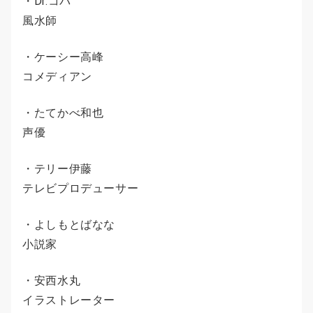
・Dr.コパ
風水師
・ケーシー高峰
コメディアン
・たてかべ和也
声優
・テリー伊藤
テレビプロデューサー
・よしもとばなな
小説家
・安西水丸
イラストレーター