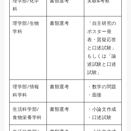
理学部/化学
書類選考
実験&考察
科
理学部/生物
書類選考
「自主研究の
学科
ポスター発
表・質疑応答
と口述試験」
もしくは「論
述試験と口述
試験」
理学部/情報
書類選考
・数学の問題
科学科
・面接
生活科学部/
書類選考
・小論文作成
食物栄養学科
・口述試験