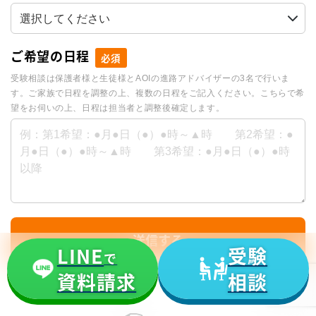
ご希望の日程
必須
受験相談は保護者様と生徒様とAOIの進路アドバイザーの3名で行いま
す。ご家族で日程を調整の上、複数の日程をご記入ください。こちらで希
望をお伺いの上、日程は担当者と調整後確定します。
I
送信する
f
LINE
受験
で
y
資料請求
相談
o
u