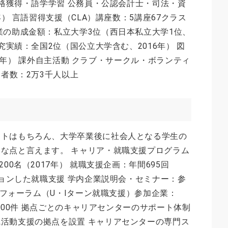
資格獲得・語学学習 公務員・公認会計士・司法・資
年） 言語習得支援（CLA）講座数：5講座67クラス
業の助成金額：私立大学3位（西日本私立大学1位、
究実績：全国2位（国公立大学含む、2016年） 図
2017年） 課外自主活動 クラブ・サークル・ボランティ
加者数：2万3千人以上
ートはもちろん、大学卒業後に社会人となる学生の
な点と言えます。 キャリア・就職支援プログラム
00名（2017年） 就職支援企画：年間695回
ションした就職支援 学内企業説明会・セミナー：参
リアフォーラム（U・Iターン就職支援）参加企業：
,000件 拠点ごとのキャリアセンターのサポート体制
活動支援の拠点を設置 キャリアセンターの専門ス