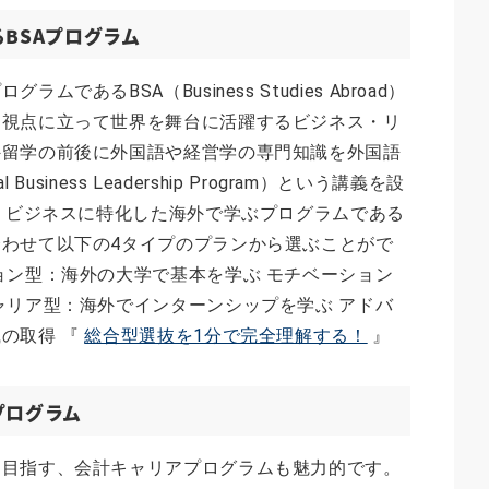
BSAプログラム
あるBSA（Business Studies Abroad）
な視点に立って世界を舞台に活躍するビジネス・リ
外留学の前後に外国語や経営学の専門知識を外国語
usiness Leadership Program）という講義を設
は、ビジネスに特化した海外で学ぶプログラムである
わせて以下の4タイプのプランから選ぶことがで
ョン型：海外の大学で基本を学ぶ モチベーション
ャリア型：海外でインターンシップを学ぶ アドバ
の取得 『
総合型選抜を1分で完全理解する！
』
プログラム
を目指す、会計キャリアプログラムも魅力的です。