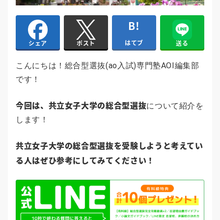
はてブ
送る
シェア
ポスト
こんにちは！総合型選抜(ao入試)専門塾AOI編集部
です！
今回は、
共立女子
大学の総合型選抜
について紹介を
します！
共立女子
大学
の総合型選抜を受験しようと考えてい
る人はぜひ参考にしてみてください！