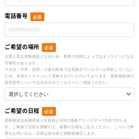
電話番号
必須
ご希望の場所
必須
大変人気な受験相談となるため、希望の日時によってはオンラインになる
可能性があります。
※大分・中津・別府・小倉の校舎では受験カウンセラーが常駐していない
ため、原則オンラインにて実施させていただいております。受験相談後の
校舎見学については当日のカウンセラーにご相談ください。
ご希望の日程
必須
受験相談は保護者様と生徒様とAOIの進路アドバイザーの3名で行いま
す。ご家族で日程を調整の上、複数の日程をご記入ください。こちらで希
望をお伺いの上、日程は担当者と調整後確定します。