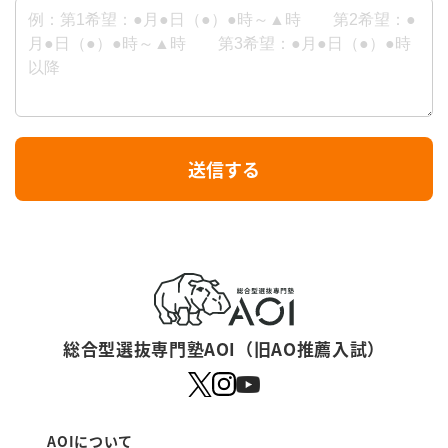
I
送信する
f
y
o
u
a
r
総合型選抜専門塾AOI（旧AO推薦入試）
e
a
h
AOIについて