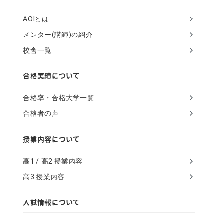
u
AOIとは
m
メンター(講師)の紹介
a
校舎一覧
n
,
合格実績について
i
合格率・合格大学一覧
g
合格者の声
n
o
授業内容について
r
高1 / 高2 授業内容
e
高3 授業内容
t
h
入試情報について
i