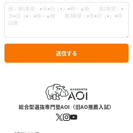
I
送信する
f
y
o
u
a
r
総合型選抜専門塾AOI（旧AO推薦入試）
e
a
h