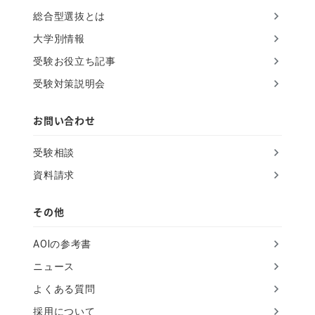
総合型選抜とは
s
大学別情報
f
受験お役立ち記事
i
受験対策説明会
e
l
お問い合わせ
d
受験相談
資料請求
その他
AOIの参考書
ニュース
よくある質問
採用について