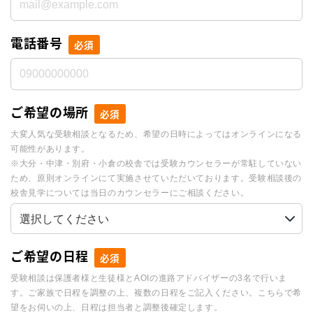
電話番号
必須
ご希望の場所
必須
大変人気な受験相談となるため、希望の日時によってはオンラインになる
可能性があります。
※大分・中津・別府・小倉の校舎では受験カウンセラーが常駐していない
ため、原則オンラインにて実施させていただいております。受験相談後の
校舎見学については当日のカウンセラーにご相談ください。
ご希望の日程
必須
受験相談は保護者様と生徒様とAOIの進路アドバイザーの3名で行いま
す。ご家族で日程を調整の上、複数の日程をご記入ください。こちらで希
望をお伺いの上、日程は担当者と調整後確定します。