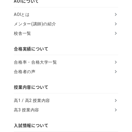
AOIについて
u
AOIとは
m
メンター(講師)の紹介
a
校舎一覧
n
,
合格実績について
i
合格率・合格大学一覧
g
合格者の声
n
o
授業内容について
r
高1 / 高2 授業内容
e
高3 授業内容
t
h
入試情報について
i