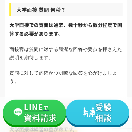
大学面接 質問 何秒？
大学面接での質問は通常、数十秒から数分程度で回
答する必要があります。
面接官は質問に対する簡潔な回答や要点を押さえた
説明を期待します。
質問に対して的確かつ明瞭な回答を心がけましょ
う。
LINE
受験
で
大学受験の面接に失敗しないために
資料請求
相談
大学面接は練習の量が命です。