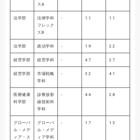
スA
法学部
法律学科
-
1.1
1.1
フレック
スB
法学部
政治学科
-
1.9
2.2
経営学部
経営学科
-
4.7
2.7
経営学部
市場戦略
-
3.2
4.1
学科
医療健康
診療放射
-
4.4
2.8
科学部
線技術科
学科
グローバ
グローバ
-
1.7
1.3
ル・メデ
ル・メデ
ィア・ス
ィア学科