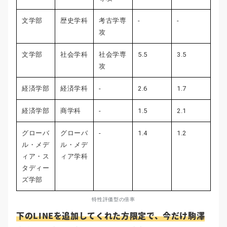
文学部
歴史学科
考古学専
-
-
攻
文学部
社会学科
社会学専
5.5
3.5
攻
経済学部
経済学科
-
2.6
1.7
経済学部
商学科
-
1.5
2.1
グローバ
グローバ
-
1.4
1.2
ル・メデ
ル・メデ
ィア・ス
ィア学科
タディー
ズ学部
特性評価型の倍率
下のLINEを追加してくれた方限定で、今だけ駒澤