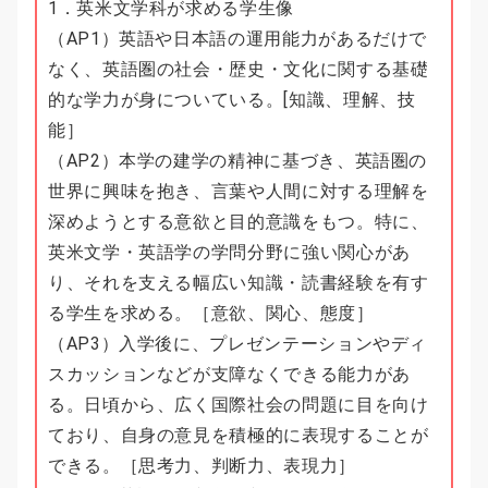
1．英米文学科が求める学生像
（AP1）英語や日本語の運用能力があるだけで
なく、英語圏の社会・歴史・文化に関する基礎
的な学力が身についている。[知識、理解、技
能］
（AP2）本学の建学の精神に基づき、英語圏の
世界に興味を抱き、言葉や人間に対する理解を
深めようとする意欲と目的意識をもつ。特に、
英米文学・英語学の学問分野に強い関心があ
り、それを支える幅広い知識・読書経験を有す
る学生を求める。［意欲、関心、態度］
（AP3）入学後に、プレゼンテーションやディ
スカッションなどが支障なくできる能力があ
る。日頃から、広く国際社会の問題に目を向け
ており、自身の意見を積極的に表現することが
できる。［思考力、判断力、表現力］