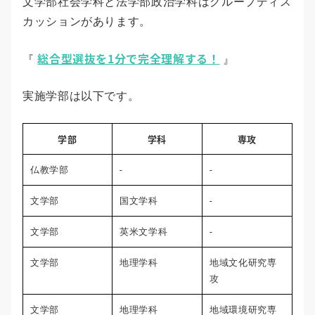
文学部社会学科と法学部政治学科はグループディス
カッションがあります。
総合型選抜を1分で完全理解する！
『
』
実施学部は以下です。
学部
学科
専攻
仏教学部
-
-
文学部
国文学科
-
文学部
英米文学科
-
文学部
地理学科
地域文化研究専
攻
文学部
地理学科
地域環境研究専