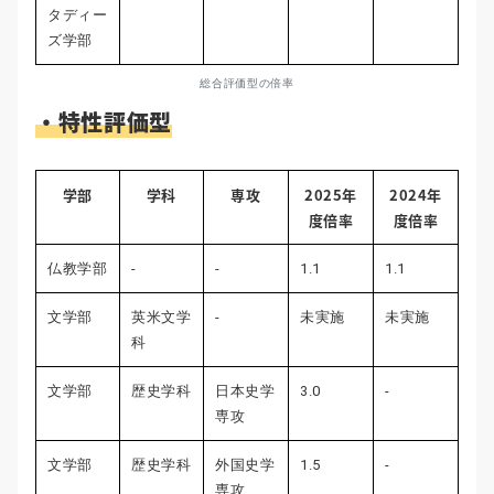
タディー
ズ学部
総合評価型の倍率
・特性評価型
学部
学科
専攻
2025年
2024年
度倍率
度倍率
仏教学部
-
-
1.1
1.1
文学部
英米文学
-
未実施
未実施
科
文学部
歴史学科
日本史学
3.0
-
専攻
文学部
歴史学科
外国史学
1.5
-
専攻