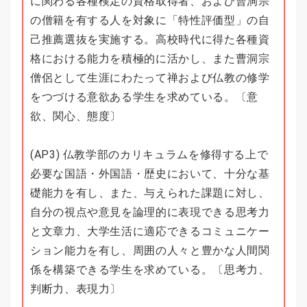
に関わる各種検定の資格取得者、および曹洞宗
の僧籍を有する人を対象に「特性評価型」の自
己推薦選抜を実施する。高校時代に得た各種資
格における能力を積極的に活かし、また曹洞宗
僧侶として生涯にわたって禅および仏教の修学
をつづける意欲ある学生を求めている。〔意
欲、関心、態度〕
(AP3) 仏教学部のカリキュラムを修得する上で
必要な国語・外国語・歴史において、十分な基
礎能力を有し、また、与えられた課題に対し、
自分の視点や意見を論理的に表現できる思考力
と文章力、大学生活に適応できるコミュニケー
ション能力を有し、周囲の人々と豊かな人間関
係を構築できる学生を求めている。〔思考力、
判断力、表現力〕