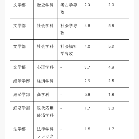
文学部
歴史学科
考古学専
2.3
2.0
攻
文学部
社会学科
社会学専
4.8
5.8
攻
文学部
社会学科
社会福祉
4.0
5.3
学専攻
文学部
心理学科
-
3.7
4.8
経済学部
経済学科
-
2.9
2.5
経済学部
商学科
-
5.8
1.8
経済学部
現代応用
-
1.7
3.0
経済学科
法学部
法律学科
-
1.5
1.7
フレック