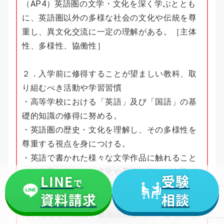
（AP4）英語圏の文学・文化を深く学ぶととも
に、英語圏以外の多様な社会の文化や伝統を尊
重し、異文化交流に一定の理解がある。［主体
性、多様性、協働性］
２．入学前に修得することが望ましい教科、取
り組むべき活動や学習習慣
・高等学校における「英語」及び「国語」の基
礎的知識の修得に努める。
・英語圏の歴史・文化を理解し、その多様性を
尊重する視点を身につける。
・英語で書かれた様々な文学作品に触れること
で、言葉が紡ぎだす文化や思想を学び、自己の
LINE
受験
で
再発見に努める。
資料請求
相談
・英語コミュニケーション能力の向上を図るた
め、他者との議論や協働活動を高め、自らの知