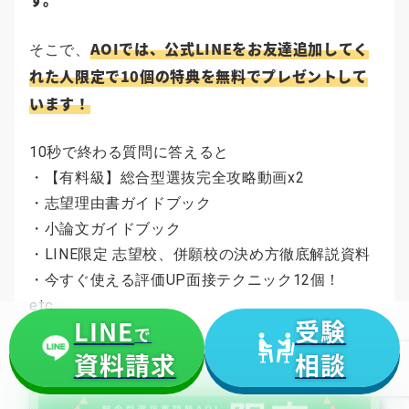
AOIでは、公式LINEをお友達追加してく
そこで、
れた人限定で10個の特典を無料でプレゼントして
います！
10秒で終わる質問に答えると
・【有料級】総合型選抜完全攻略動画x2
・志望理由書ガイドブック
・小論文ガイドブック
・LINE限定 志望校、併願校の決め方徹底解説資料
・今すぐ使える評価UP面接テクニック12個！
etc..
LINE
受験
で
など有料級特典合計「10個」をプレゼント！
資料請求
相談