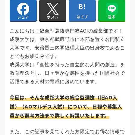
はてブ
送る
シェア
ポスト
こんにちは！総合型選抜専門塾AOIの編集部です！
成蹊大学は、東京都武蔵野市に本部を置く名門私立
大学です。安倍晋三内閣総理大臣の出身校であるこ
とでもお馴染みです。
成蹊大学は「個性を持った自立的な人間の創造」を
教育理念とし、日々豊かな感性を持った国際社会で
活躍できる人材の育成に努めています。
今回は、そんな成蹊大学の総合型選抜（旧AO入
試）（AOマルデス入試）について、日程や募集人
員から選考方法まで詳しく解説いたします。
また、この記事を見てくれた方限定でお得な情報で