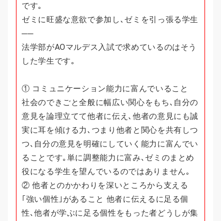
です｡
ゼミに旺盛な意欲で参加し､ゼミを引っ張る学生
──
法学部がAOマルデス入試で求めているのはそう
した学生です｡
① コミュニケーション能力に富んでいること
社会のできごと全般に幅広い関心をもち､自分の
意見を論理立てて他者に伝え､他者の意見にも誠
実に耳を傾ける力､つまり他者と関心を共有しつ
つ､自分の意見を明確にしていく能力に富んでい
ることです｡単に調整能力に富み､ゼミのまとめ
役になる学生を望んでいるのではありません｡
② 他者とのかかわりを深いところから支える
｢強い個性｣があること 他者に伝えるに足る個
性､他者が学ぶに足る個性をもった者どうしが集