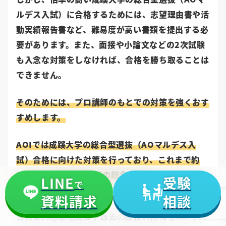
ルデス入試）に合格するためには、志望理由書や活
動実績報告書など、難易度が高い書類を提出する必
要があります。また、面接や小論文などの2次試験
も入念な対策をしなければ、合格を勝ち取ることは
できません。
そのためには、プロ講師のもとでの対策を強くおす
すめします。
AOIでは成蹊大学の総合型選抜（AOマルデス入
試）合格に向けた対策を行っており、これまで約
20名の生徒が成蹊大学の総合型選抜（
AOマルデス
LINE
受験
で
入試）に合格しました。
資料請求
相談
合格者の志望理由書や過去の面接の情報もAOIで保