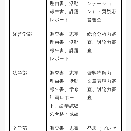
理由書、活動
ンテーショ
報告書、課題
ン）・質疑応
レポート
答審査
経営学部
調査書、志望
総合分析力審
理由書、活動
査、討論力審
報告書、課題
査
レポート
法学部
調査書、志望
資料読解力・
理由書、活動
文章表現力審
報告書、学修
査、討論力審
計画レポー
査
ト、語学試験
の合格・成績
文学部
調査書、志望
発表（プレゼ