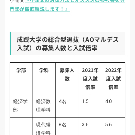
小論文
門塾が徹底解説します！』
成蹊大学の総合型選抜（AOマルデス
入試）の募集人数と入試倍率
学部
学科
募集人
2021年
2022年
数
度入試
度入試
倍率
倍率
経済学
経済数
4名
1.5
4.0
部
理学科
現代経
8名
3.6
5.6
済学科