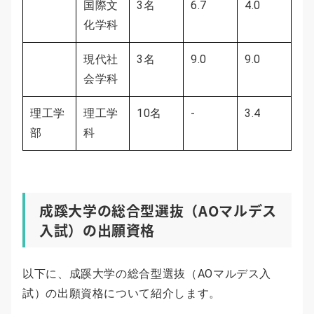
国際文
3名
6.7
4.0
化学科
現代社
3名
9.0
9.0
会学科
理工学
理工学
10名
-
3.4
部
科
成蹊大学の総合型選抜（AOマルデス
入試）の出願資格
以下に、成蹊大学の総合型選抜（AOマルデス入
試）の出願資格について紹介します。