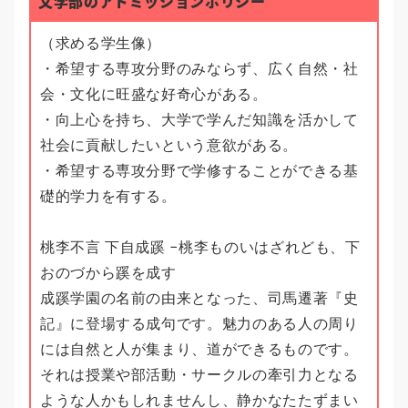
文学部のアドミッションポリシー
（求める学生像）
・希望する専攻分野のみならず、広く自然・社
会・文化に旺盛な好奇心がある。
・向上心を持ち、大学で学んだ知識を活かして
社会に貢献したいという意欲がある。
・希望する専攻分野で学修することができる基
礎的学力を有する。
桃李不言 下自成蹊 −桃李ものいはざれども、下
おのづから蹊を成す
成蹊学園の名前の由来となった、司馬遷著『史
記』に登場する成句です。魅力のある人の周り
には自然と人が集まり、道ができるものです。
それは授業や部活動・サークルの牽引力となる
ような人かもしれませんし、静かなたたずまい